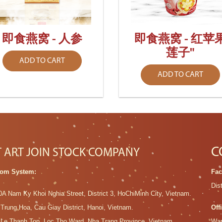
即食燕窝 - 人参
即食燕窝 - 红苹
莲子"
ADD TO CART
ADD TO CART
C
T ART JOIN STOCK COMPANY
om System:
Fac
Dis
0A Nam Ky Khoi Nghia Street, District 3, HoChiMinh City, Vietnam.
 Trung Hoa, Cau Giay District, Hanoi, Vietnam.
Off
 Le Thanh Ton, Loc Tho Ward, Nha Trang Province, Vietnam.
War