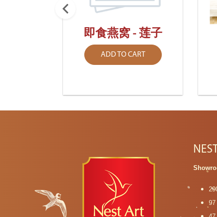
即食燕窝 - 莲子
 - 原
ADD TO CART
ART
NES
Showro
29
97
47