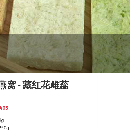
燕窝 - 藏红花雌蕊
A05
9g
50g