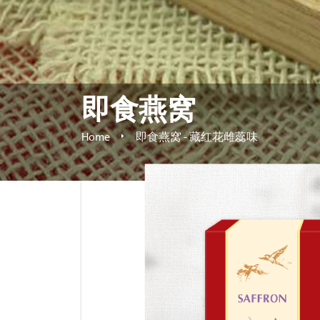
即食燕窝
Home
即食燕窝 - 藏红花雌蕊味