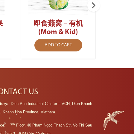
即食燕
果
即食燕窝 – 有机
(Mom & Kid)
AD
ADD TO CART
ONTACT US
tory:
Dien Phu Industrial Cluster – VCN, Dien Khanh
t, Khanh Hoa Province, Vietnam.
th
ice:
7
Floor, 40 Pham Ngoc Thach Str, Vo Thi Sau
d, Dist 3, HCM City, Vietnam.