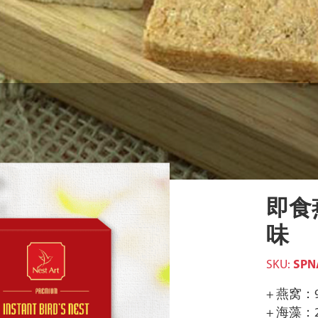
即食
味
SKU:
SPN
+ 燕窝：
+ 海藻：2