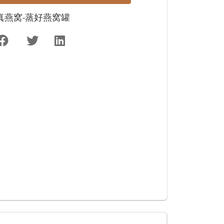
真燕窝-蒸好燕窝罐