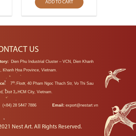
ADD TO CART
ONTACT US
tory:
Dien Phu Industrial Cluster – VCN, Dien Khanh
t, Khanh Hoa Province, Vietnam.
th
ice:
7
Floor, 40 Pham Ngoc Thach Str, Vo Thi Sau
d, Dist 3, HCM City, Vietnam.
:
(+84) 28 5447 7886
Email:
export@nestart.vn
2021 Nest Art. All Rights Reserved.