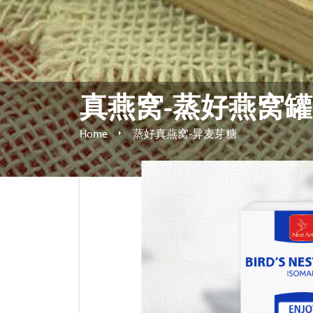
真燕窝-蒸好燕窝罐
Home
蒸好真燕窝-异麦芽糖