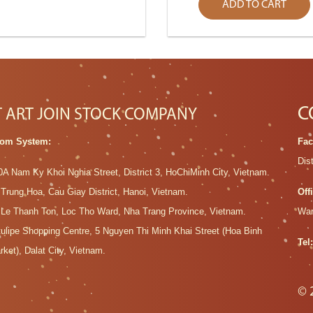
ADD TO CART
C
T ART JOIN STOCK COMPANY
om System:
Fac
Dis
0A Nam Ky Khoi Nghia Street, District 3, HoChiMinh City, Vietnam.
 Trung Hoa, Cau Giay District, Hanoi, Vietnam.
Off
 Le Thanh Ton, Loc Tho Ward, Nha Trang Province, Vietnam.
War
tulipe Shopping Centre, 5 Nguyen Thi Minh Khai Street (Hoa Binh
Tel
rket), Dalat City, Vietnam.
© 