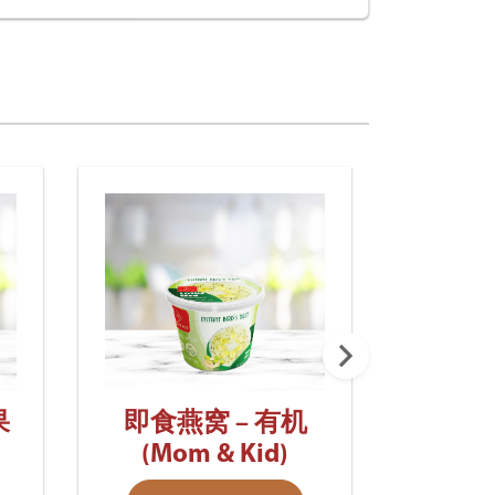
即食燕
果
即食燕窝 – 有机
(Mom & Kid)
AD