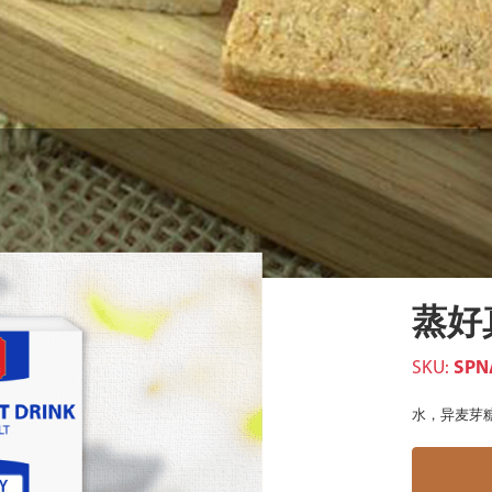
蒸好
SKU:
SPN
水，异麦芽糖，