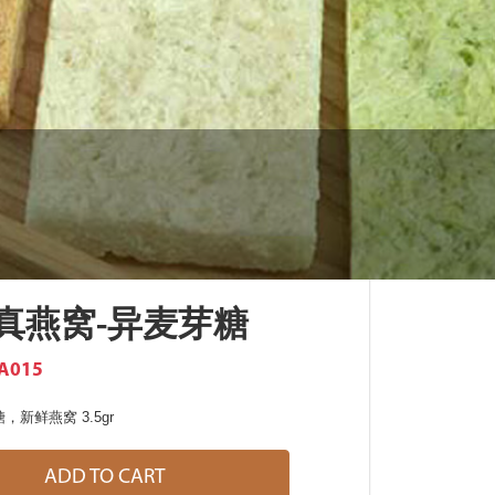
真燕窝-异麦芽糖
A015
新鲜燕窝 3.5gr
ADD TO CART