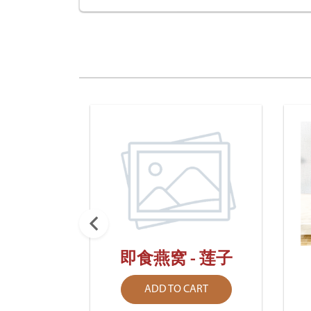
即食燕窝 - 莲子
 - 原
ADD TO CART