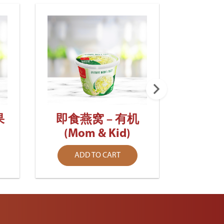
即食燕
果
即食燕窝 – 有机
(Mom & Kid)
AD
ADD TO CART