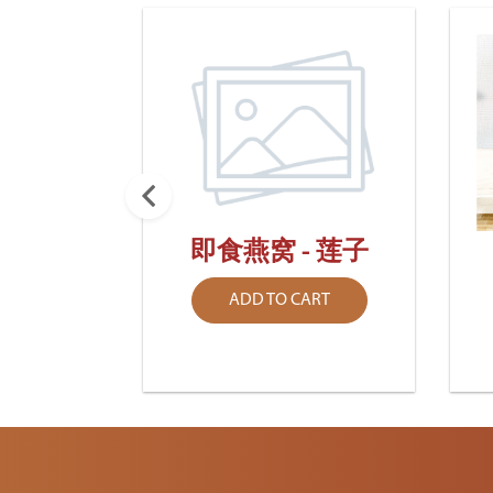
即食燕窝 - 莲子
 - 原
ADD TO CART
ART