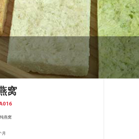
燕窝
A016
%纯燕窝
个月